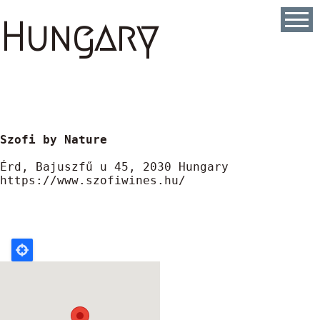
Skip
to
Hungary
main
content
https://www.szofiwines.hu/