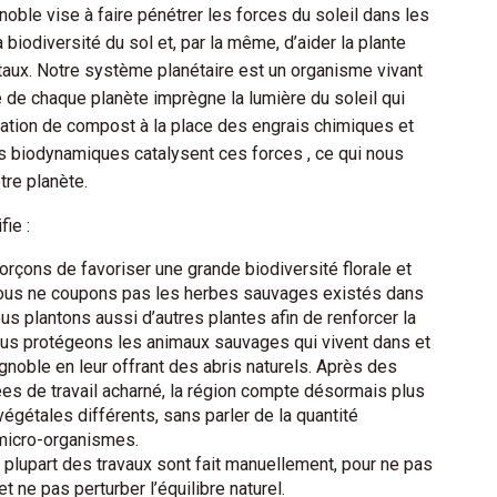
gnoble vise à faire pénétrer les forces du soleil dans les
a biodiversité du sol et, par la même, d’aider la plante
aux. Notre système planétaire est un organisme vivant
e de chaque planète imprègne la lumière du soleil qui
lisation de compost à la place des engrais chimiques et
ns biodynamiques catalysent ces forces , ce qui nous
tre planète.
fie :
rçons de favoriser une grande biodiversité florale et
nous ne coupons pas les herbes sauvages existés dans
ous plantons aussi d’autres plantes afin de renforcer la
ous protégeons les animaux sauvages qui vivent dans et
ignoble en leur offrant des abris naturels. Après des
s de travail acharné, la région compte désormais plus
gétales différents, sans parler de la quantité
 micro-organismes.
a plupart des travaux sont fait manuellement, pour ne pas
t ne pas perturber l’équilibre naturel.