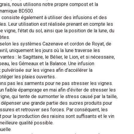
grais, nous utilisons notre propre compost et la
ynamique BD500.
consiste également à utiliser des infusions et des
s. Leur utilisation est réalisée prenant en compte les
vigne, l’état du sol, ainsi que la position de la lune, du
ètes.
, selon les systèmes Cazenave et cordon de Royat, de
avril, uniquement les jours où la lune traverse les
antes : le Sagittaire, le Bélier, le Lion, et si nécessaire,
eau, les Gémeaux et la Balance. Une infusion
pulvérisée sur les vignes afin d’accélérer la
rotéger les plaies ouvertes.
ns pas les sarments pour ne pas stresser les vignes.
n faible épamprage en mai afin d’éviter de stresser les
 vigne, qui tente de surmonter le stress causé par la taille,
e dépenser une grande partie des sucres produits pour
essures et retrouver ses forces. Par conséquent, les
 pour la production des raisins sont suffisants et le vin
meilleure qualité possible.
uelle