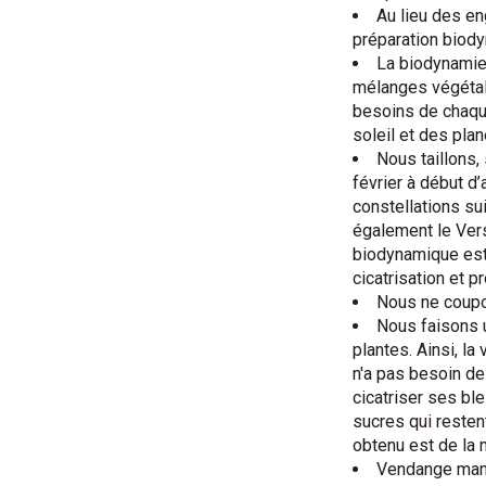
Au lieu des en
préparation biod
La biodynamie 
mélanges végétale
besoins de chaque 
soleil et des plan
Nous taillons
février à début d’
constellations suiv
également le Vers
biodynamique est 
cicatrisation et p
Nous ne coupo
Nous faisons u
plantes. Ainsi, la
n'a pas besoin d
cicatriser ses bl
sucres qui restent
obtenu est de la 
Vendange man