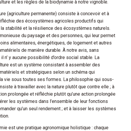
lture et les règles de la biodynamie à notre vignoble.
lure (agriculture permanente) consiste à concevoir et à
réfléchie des écosystèmes agricoles productifs qui
 la stabilité et la résilience des écosystèmes naturels.
harmonieuse du paysage et des personnes, qui leur permet
soins alimentaires, énergétiques, de logement et autres
matériels de manière durable. À notre avis, sans
il n’ y aucune possibilité d’ordre social stable. La
lture est un système consistant à assembler des
matériels et stratégiques selon un schéma qui
 la vie sous toutes ses formes. La philosophie qui sous-
siste à travailler avec la nature plutôt que contre elle ; à
tion prolongée et réfléchie plutôt qu’une action prolongée
idérer les systèmes dans l’ensemble de leur fonctions
demander qu’un seul rendement ; et à laisser les systèmes
tion.
amie est une pratique agronomique holistique : chaque