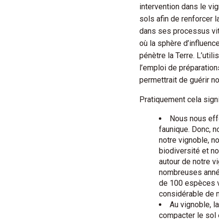
intervention dans le vi
sols afin de renforcer l
dans ses processus vit
où la sphère d’influenc
pénètre la Terre. L’uti
l’emploi de préparatio
permettrait de guérir no
Pratiquement cela signi
Nous nous effo
faunique. Donc, 
notre vignoble, n
biodiversité et n
autour de notre v
nombreuses année
de 100 espèces vé
considérable de
Au vignoble, l
compacter le sol e