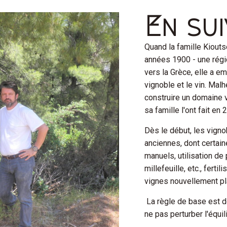
En su
Quand la famille Kiouts
années 1900 - une régio
vers la Grèce, elle a e
vignoble et le vin. Malh
construire un domaine v
sa famille l'ont fait en 
Dès le début, les vigno
anciennes, dont certain
manuels, utilisation de p
millefeuille, etc., fert
vignes nouvellement pl
La règle de base est d
ne pas perturber l'équil