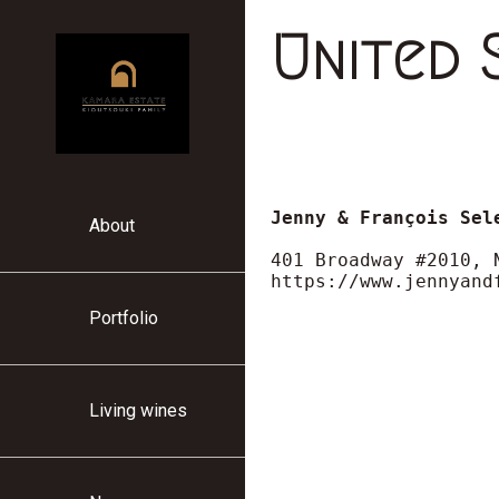
Παράκαμψη
προς
United 
το
κυρίως
περιεχόμενο
About
Κεντρική
πλοήγηση
https://www.jennyand
Portfolio
Living wines