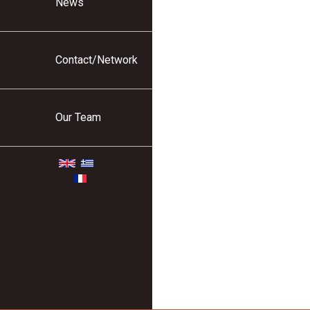
News
Contact/Network
Our Team