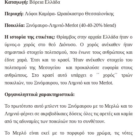
Καταγωγή:
Βόρεια Ελλάδα
Περιοχή:
Λόφοι Καμάρα- Ωραιόκαστρο Θεσσαλονίκης
Ποικιλία:
Ξινόμαυρο-Λημνιό-
Merlot
(40-40-20%
blend
)
Η ιστορία της ετικέτας:
Θρίαμβος στην αρχαία Ελλάδα ήταν ο
ύμνος-ο χορός στο θεό Διόνυσο. Ο χορός ανέκαθεν ήταν
σημαντικό στοιχείο πολιτισμού, που ένωνε τους ανθρώπους και
έδινε χαρά. Έτσι και το κρασί. Ήταν ανέκαθεν στοιχείο του
πολιτισμού της Μεσογείου και προκαλούσε ευφορία στους
ανθρώπους. Στο κρασί αυτό υπάρχει ο ΄΄ χορός΄΄ τριών
ποικιλιών, του Ξινόμαυρου, του Λημνιό και του Μ
erlot
.
Οργανοληπτικά χαρακτηριστικά:
To πρωτότυπο αυτό μπλεντ του Ξινόμαυρου με το Μερλώ και το
Λημνιό φέρνει σε ακριβοδίκαιες δόσεις όλες τις αρετές και καμία
από τις αδυναμίες των ποικιλιών που το συνθέτουν.
Το Μερλό είναι εκεί με το πορφυρό του χρώμα, τις νότες