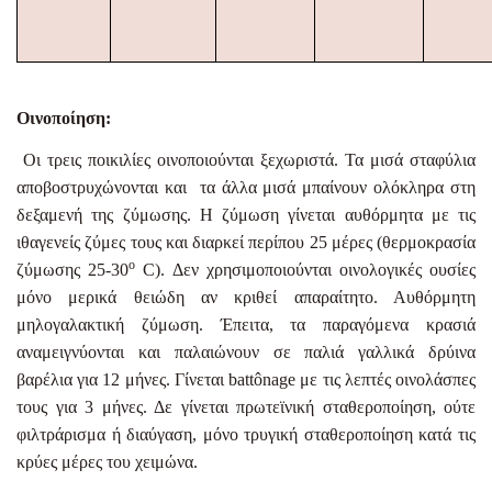
Οινοποίηση:
Οι τρεις ποικιλίες οινοποιούνται ξεχωριστά. Τα μισά σταφύλια
αποβοστρυχώνονται και τα άλλα μισά μπαίνουν ολόκληρα στη
δεξαμενή της ζύμωσης. Η ζύμωση γίνεται αυθόρμητα με τις
ιθαγενείς ζύμες τους και διαρκεί περίπου 25 μέρες (θερμοκρασία
ο
ζύμωσης 25-30
C
). Δεν χρησιμοποιούνται οινολογικές ουσίες
μόνο μερικά θειώδη αν κριθεί απαραίτητο. Αυθόρμητη
μηλογαλακτική ζύμωση. Έπειτα, τα παραγόμενα κρασιά
αναμειγνύονται και παλαιώνουν σε παλιά γαλλικά δρύινα
βαρέλια για 12 μήνες. Γίνεται
batt
ô
nage
με τις λεπτές οινολάσπες
τους για 3 μήνες. Δε γίνεται πρωτεϊνική σταθεροποίηση, ούτε
φιλτράρισμα ή διαύγαση, μόνο τρυγική σταθεροποίηση κατά τις
κρύες μέρες του χειμώνα.