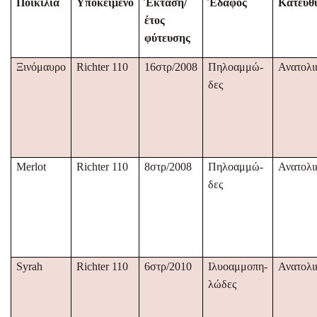
Ποικιλία
Υποκείμενο
Έκταση/
Έδαφος
Κατεύθ
έτος
φύτευσης
Ξινόμαυρο
Richter 110
1
6στρ/2008
Πηλοαμμώ-
Ανατολι
δες
Merlot
Richter 110
8στρ/2008
Πηλοαμμώ-
Ανατολι
δες
Syrah
Richter 110
6στρ/2010
Ιλυοαμμοπη-
Ανατολι
λώδες